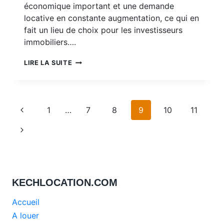
économique important et une demande
locative en constante augmentation, ce qui en
fait un lieu de choix pour les investisseurs
immobiliers….
L’INVESTISSEMENT
LIRE LA SUITE
LOCATIF
A
MARRAKECH
:
Navigation
LES
Page
1
…
7
8
9
10
11
4
de
précédente
CLÉS
Page
POUR
page
RÉUSSIR
suivante
KECHLOCATION.COM
Accueil
A louer