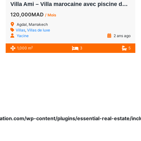
Villa Ami – Villa marocaine avec piscine de 6 chambres à louer à Argan Golf
120,000MAD
/ Mois
Agdal, Marrakech
Villas
,
Villas de luxe
Yacine
2 ans ago
2
1,000 m
3
5
ation.com/wp-content/plugins/essential-real-estate/inc