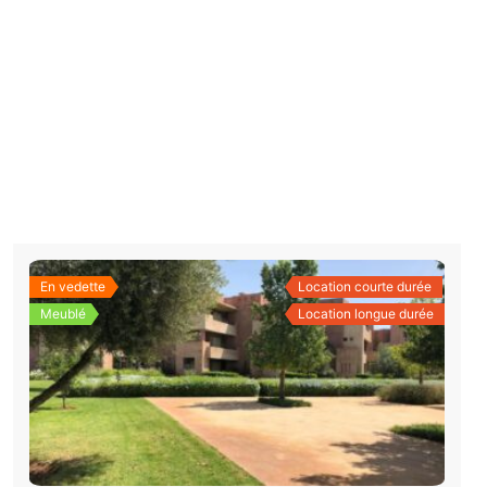
En vedette
Location courte durée
Meublé
Location longue durée