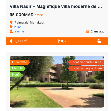
Villa Nadir – Magnifique villa moderne de 4 chambres en première ligne de golf à louer à Palmeraie Marrakech
95,000MAD
/ Mois
Palmeraie, Marrakech
Villas
Yacine
2 ans ago
2
1,000 m
2
5
En vedette
Location courte durée
Meublé
Location longue durée
Neuf