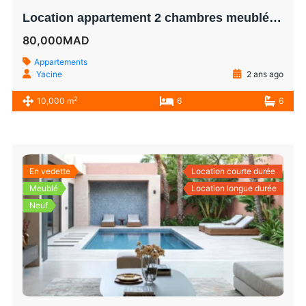
Location appartement 2 chambres meublée à louer à Prestigia Marrakech
80,000MAD
Appartements
Yacine
2 ans ago
2
10,000 m
6
6
En vedette
Location courte durée
Meublé
Location longue durée
Neuf