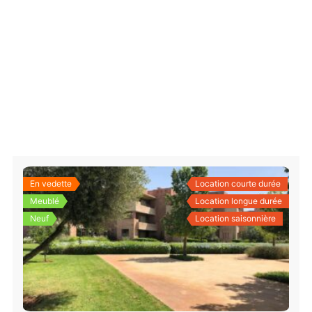
En vedette
Location courte durée
Meublé
Location longue durée
Neuf
Location saisonnière