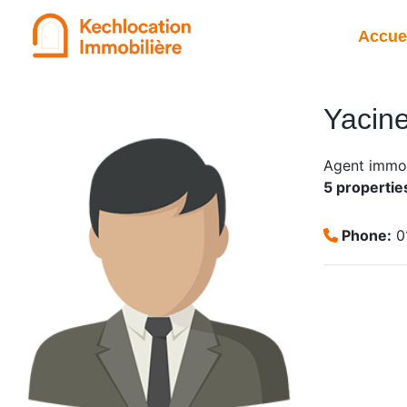
Aller
au
Accue
contenu
Yacin
Agent immob
5 propertie
Phone:
0