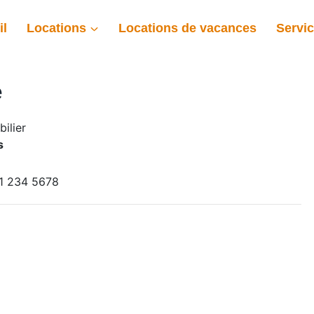
il
Locations
Locations de vacances
Servi
e
ilier
s
1 234 5678