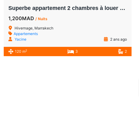
Superbe appartement 2 chambres à louer dans l’Hivernage Marrakech
1,200MAD
/ Nuits
Hivernage, Marrakech
Appartements
Yacine
2 ans ago
2
120 m
3
2