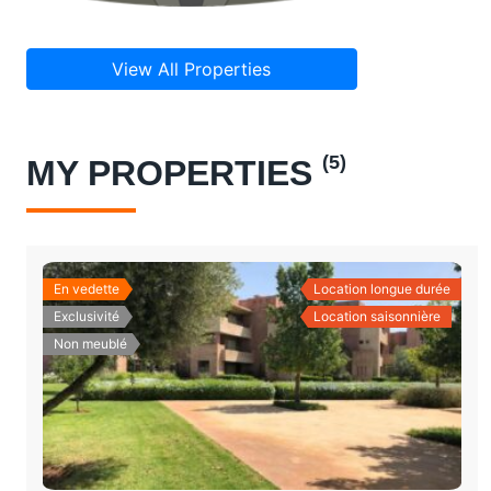
View All Properties
(5)
MY PROPERTIES
En vedette
Location longue durée
Exclusivité
Location saisonnière
Non meublé