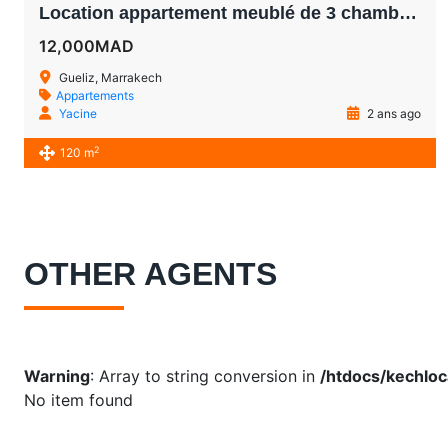
Location appartement meublé de 3 chambres à Guéliz Marrakech
12,000MAD
Gueliz, Marrakech
Appartements
Yacine
2 ans ago
2
120 m
OTHER AGENTS
Warning
: Array to string conversion in
/htdocs/kechloc
No item found