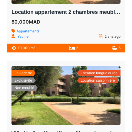
Location appartement 2 chambres meublée à louer à Prestigia Marrakech
80,000MAD
Appartements
Yacine
2 ans ago
2
10,000 m
6
6
En vedette
Location longue durée
Exclusivité
Location saisonnière
Non meublé