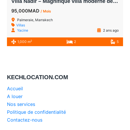
Villa Nadir – Magnifique villa moderne de 4 chambres en première ligne de golf à louer à Palmeraie Marrakech
95,000MAD
/ Mois
Palmeraie, Marrakech
Villas
Yacine
2 ans ago
2
1,000 m
2
5
KECHLOCATION.COM
Accueil
A louer
Nos services
Politique de confidentialité
Contactez-nous