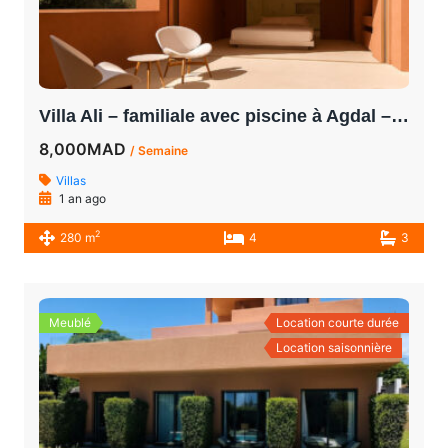
Villa Ali – familiale avec piscine à Agdal – Quartier sécurisé, 4 chambres
8,000MAD
/ Semaine
Villas
1 an ago
2
280 m
4
3
Meublé
Location courte durée
Location saisonnière