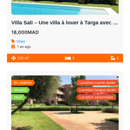
Villa Sali – Une villa à louer à Targa avec piscine 3 chambres et grand jardin
18,000MAD
Villas
1 an ago
2
220 m
3
2
En vedette
Location courte durée
Meublé
Location longue durée
Neuf
Location saisonnière